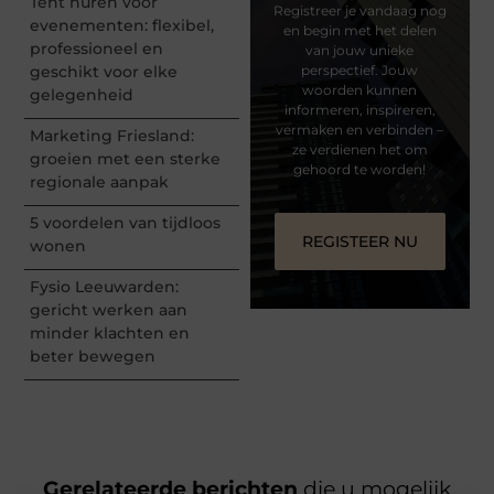
Tent huren voor
Registreer je vandaag nog
evenementen: flexibel,
en begin met het delen
professioneel en
van jouw unieke
geschikt voor elke
perspectief. Jouw
woorden kunnen
gelegenheid
informeren, inspireren,
vermaken en verbinden –
Marketing Friesland:
ze verdienen het om
groeien met een sterke
gehoord te worden!
regionale aanpak
5 voordelen van tijdloos
REGISTEER NU
wonen
Fysio Leeuwarden:
gericht werken aan
minder klachten en
beter bewegen
Gerelateerde berichten
die u mogelijk