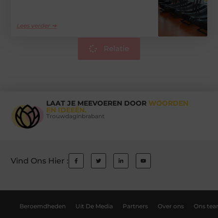
Lees verder ➜
Relatie
LAAT JE MEEVOEREN DOOR
WOORDEN
EN IDEEËN.
Trouwdaginbrabant
Vind Ons Hier :
Beroemdheden
Uit De Media
Partners
Over ons
Ons te