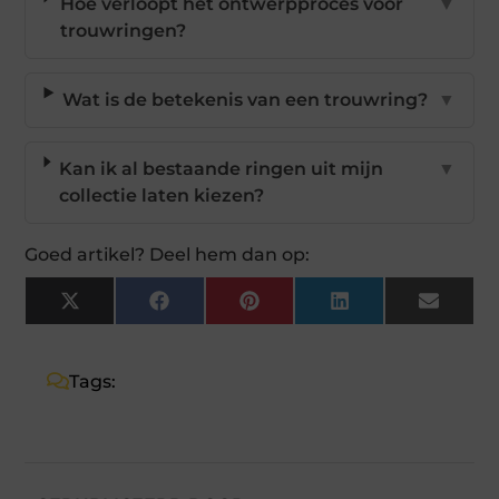
Hoe verloopt het ontwerpproces voor
▼
trouwringen?
Wat is de betekenis van een trouwring?
▼
Kan ik al bestaande ringen uit mijn
▼
collectie laten kiezen?
Goed artikel? Deel hem dan op:
X
Facebook
Pinterest
LinkedIn
Email
(Twitter)
Tags: