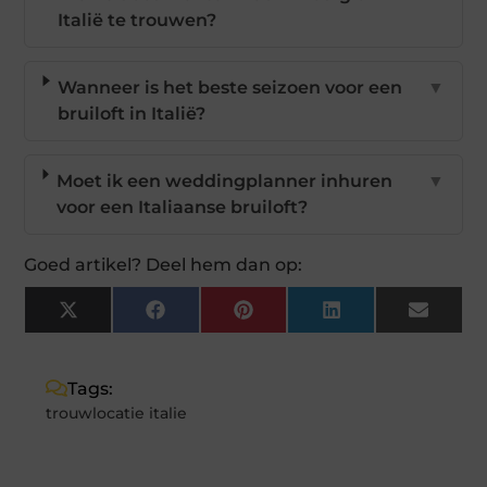
Italië te trouwen?
Wanneer is het beste seizoen voor een
▼
bruiloft in Italië?
Moet ik een weddingplanner inhuren
▼
voor een Italiaanse bruiloft?
Goed artikel? Deel hem dan op:
X
Facebook
Pinterest
LinkedIn
Email
(Twitter)
Tags:
trouwlocatie italie