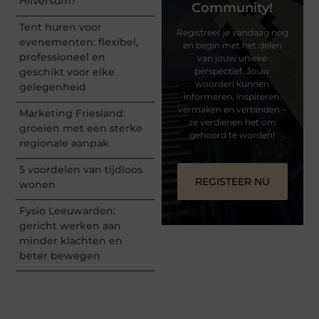
Hilversum?
Community!
Tent huren voor
Registreer je vandaag nog
evenementen: flexibel,
en begin met het delen
professioneel en
van jouw unieke
geschikt voor elke
perspectief. Jouw
woorden kunnen
gelegenheid
informeren, inspireren,
vermaken en verbinden –
Marketing Friesland:
ze verdienen het om
groeien met een sterke
gehoord te worden!
regionale aanpak
5 voordelen van tijdloos
REGISTEER NU
wonen
Fysio Leeuwarden:
gericht werken aan
minder klachten en
beter bewegen