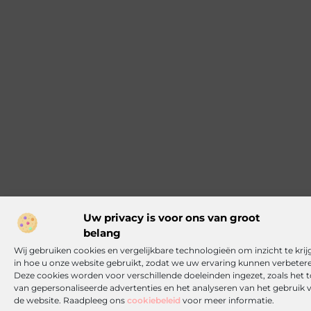
Uw privacy is voor ons van groot
belang
Wij gebruiken cookies en vergelijkbare technologieën om inzicht te krij
in hoe u onze website gebruikt, zodat we uw ervaring kunnen verbeter
Deze cookies worden voor verschillende doeleinden ingezet, zoals het 
van gepersonaliseerde advertenties en het analyseren van het gebruik 
de website. Raadpleeg ons
cookiebeleid
voor meer informatie.