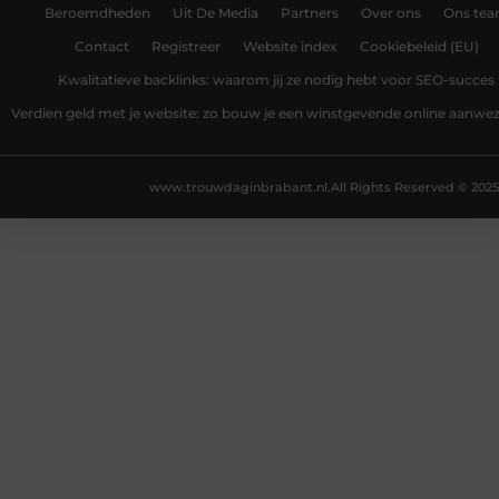
Beroemdheden
Uit De Media
Partners
Over ons
Ons te
Contact
Registreer
Website index
Cookiebeleid (EU)
Kwalitatieve backlinks: waarom jij ze nodig hebt voor SEO-succes
Verdien geld met je website: zo bouw je een winstgevende online aanwe
www.trouwdaginbrabant.nl.
All Rights Reserved © 2025