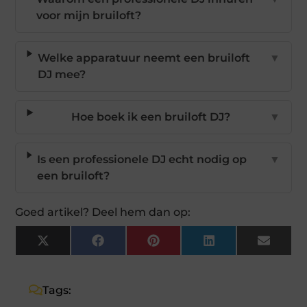
voor mijn bruiloft?
Welke apparatuur neemt een bruiloft
▼
DJ mee?
Hoe boek ik een bruiloft DJ?
▼
Is een professionele DJ echt nodig op
▼
een bruiloft?
Goed artikel? Deel hem dan op:
X
Facebook
Pinterest
LinkedIn
Email
(Twitter)
Tags: