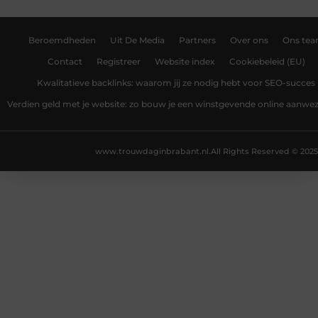
Beroemdheden
Uit De Media
Partners
Over ons
Ons te
Contact
Registreer
Website index
Cookiebeleid (EU)
Kwalitatieve backlinks: waarom jij ze nodig hebt voor SEO-succes
Verdien geld met je website: zo bouw je een winstgevende online aanwe
www.trouwdaginbrabant.nl.
All Rights Reserved © 2025