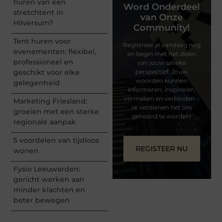
huren van een
Word Onderdeel
stretchtent in
van Onze
Hilversum?
Community!
Tent huren voor
Registreer je vandaag nog
evenementen: flexibel,
en begin met het delen
professioneel en
van jouw unieke
geschikt voor elke
perspectief. Jouw
woorden kunnen
gelegenheid
informeren, inspireren,
vermaken en verbinden –
Marketing Friesland:
ze verdienen het om
groeien met een sterke
gehoord te worden!
regionale aanpak
5 voordelen van tijdloos
REGISTEER NU
wonen
Fysio Leeuwarden:
gericht werken aan
minder klachten en
beter bewegen