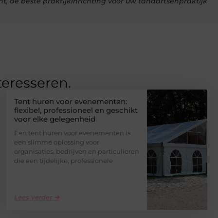
ent, de beste praktijkinrichting voor uw tandartsenpraktijk
teresseren.
Tent huren voor evenementen:
flexibel, professioneel en geschikt
voor elke gelegenheid
Een tent huren voor evenementen is
een slimme oplossing voor
organisaties, bedrijven en particulieren
die een tijdelijke, professionele
Lees verder ➜