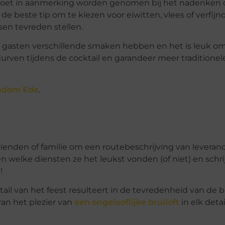
t moet in aanmerking worden genomen bij het nadenken
s de beste tip om te kiezen voor eiwitten, vlees of verfijn
n tevreden stellen.
e gasten verschillende smaken hebben en het is leuk o
durven tijdens de cocktail en garandeer meer traditionele
ondom Ede
.
ienden of familie om een routebeschrijving van leveranc
welke diensten ze het leukst vonden (of niet) en schri
!
etail van het feest resulteert in de tevredenheid van de 
an het plezier van
een ongelooflijke bruiloft
in elk detai