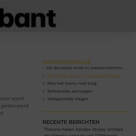
INHOUDSOPGAVE
De decoratie moet in overeenstemming zijn met het feestje
Het buffet: Eten is het belangrijkste punt van keuze
Kies het menu met zorg
Referenties aanvragen
voor soort
Veelgestelde vragen
n geserveerd
et
RECENTE BERICHTEN
Theorie halen zonder stress: ontdek
de slimme aanpak van 123theorie