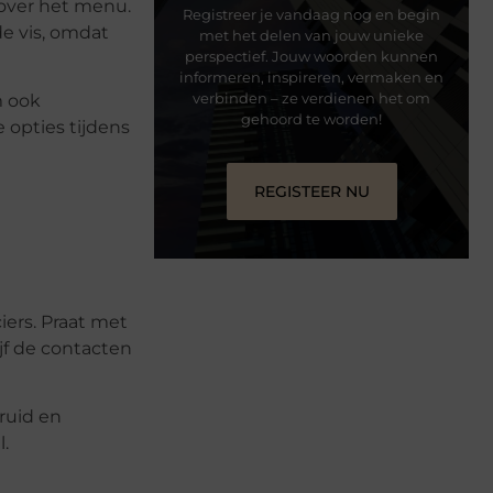
 over het menu.
Registreer je vandaag nog en begin
de vis, omdat
met het delen van jouw unieke
perspectief. Jouw woorden kunnen
informeren, inspireren, vermaken en
verbinden – ze verdienen het om
m ook
gehoord te worden!
 opties tijdens
REGISTEER NU
iers. Praat met
jf de contacten
bruid en
l.