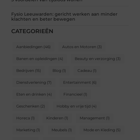
Fysio Leeuwarden: gericht werken aan minder
klachten en beter bewegen
CATEGORIEËN
Aanbiedingen
(46)
Autos en Motoren
(3)
Banen en opleidingen
(4)
Beauty en verzorging
(3)
Bedrijven
(15)
Blog
(1)
Cadeau
(1)
Dienstverlening
(7)
Entertainment
(6)
Eten en drinken
(4)
Financieel
(1)
Geschenken
(2)
Hobby en vrije tijd
(4)
Horeca
(1)
Kinderen
(1)
Management
(1)
Marketing
(1)
Meubels
(1)
Mode en Kleding
(5)