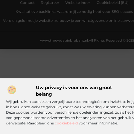
Contact
Registreer
Website index
Cookiebeleid (EU)
Kwalitatieve backlinks: waarom jij ze nodig hebt voor SEO-succes
Verdien geld met je website: zo bouw je een winstgevende online aanwe
www.trouwdaginbrabant.nl.
All Rights Reserved © 2025
Uw privacy is voor ons van groot
belang
Wij gebruiken cookies en vergelijkbare technologieën om inzicht te krij
in hoe u onze website gebruikt, zodat we uw ervaring kunnen verbeter
Deze cookies worden voor verschillende doeleinden ingezet, zoals het 
van gepersonaliseerde advertenties en het analyseren van het gebruik 
de website. Raadpleeg ons
cookiebeleid
voor meer informatie.