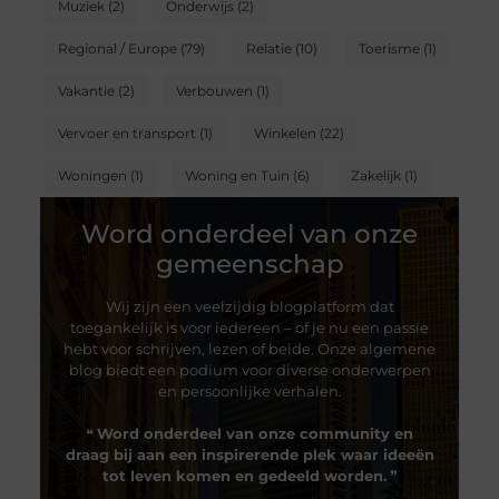
Muziek
(2)
Onderwijs
(2)
Regional / Europe
(79)
Relatie
(10)
Toerisme
(1)
Vakantie
(2)
Verbouwen
(1)
Vervoer en transport
(1)
Winkelen
(22)
Woningen
(1)
Woning en Tuin
(6)
Zakelijk
(1)
Word onderdeel van onze
gemeenschap
Wij zijn een veelzijdig blogplatform dat
toegankelijk is voor iedereen – of je nu een passie
hebt voor schrijven, lezen of beide. Onze algemene
blog biedt een podium voor diverse onderwerpen
en persoonlijke verhalen.
❝
Word onderdeel van onze community en
draag bij aan een inspirerende plek waar ideeën
tot leven komen en gedeeld worden.
❞