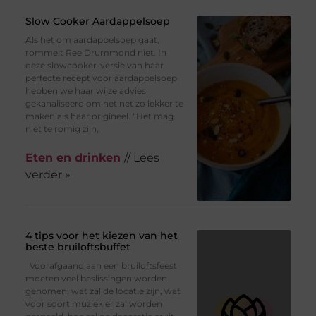
Slow Cooker Aardappelsoep
Als het om aardappelsoep gaat,
rommelt Ree Drummond niet. In
deze slowcooker-versie van haar
perfecte recept voor aardappelsoep
hebben we haar wijze advies
gekanaliseerd om het net zo lekker te
maken als haar origineel. “Het mag
niet te romig zijn,
Eten en drinken
// Lees
verder »
4 tips voor het kiezen van het
beste bruiloftsbuffet
Voorafgaand aan een bruiloftsfeest
moeten veel beslissingen worden
genomen: wat zal de locatie zijn, wat
voor soort muziek er zal worden