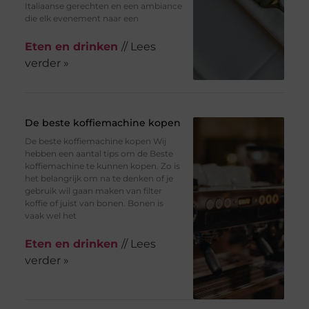
Italiaanse gerechten en een ambiance
die elk evenement naar een
Eten en drinken
// Lees
verder »
De beste koffiemachine kopen
De beste koffiemachine kopen Wij
hebben een aantal tips om de Beste
koffiemachine te kunnen kopen. Zo is
het belangrijk om na te denken of je
gebruik wil gaan maken van filter
koffie of juist van bonen. Bonen is
vaak wel het
Eten en drinken
// Lees
verder »