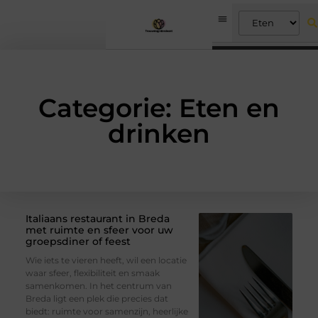
Categorie: Eten en
drinken
Italiaans restaurant in Breda
met ruimte en sfeer voor uw
groepsdiner of feest
Wie iets te vieren heeft, wil een locatie
waar sfeer, flexibiliteit en smaak
samenkomen. In het centrum van
Breda ligt een plek die precies dat
biedt: ruimte voor samenzijn, heerlijke