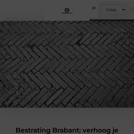
Bestrating Brabant: verhoog je