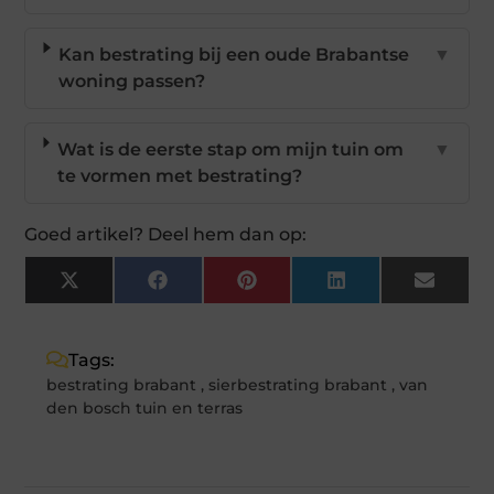
Kan bestrating bij een oude Brabantse
▼
woning passen?
Wat is de eerste stap om mijn tuin om
▼
te vormen met bestrating?
Goed artikel? Deel hem dan op:
X
Facebook
Pinterest
LinkedIn
Email
(Twitter)
Tags:
bestrating brabant
,
sierbestrating brabant
,
van
den bosch tuin en terras