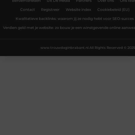
Beroemdheden
Uit De Media
Partners
Over ons
Ons te
Contact
Registreer
Website index
Cookiebeleid (EU)
Kwalitatieve backlinks: waarom jij ze nodig hebt voor SEO-succes
Verdien geld met je website: zo bouw je een winstgevende online aanwe
www.trouwdaginbrabant.nl.
All Rights Reserved © 2025