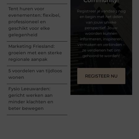
Community!
Tent huren voor
Registreer je vandaag nog
evenementen: flexibel,
en begin met het delen
professioneel en
van jouw unieke
geschikt voor elke
perspectief. Jouw
woorden kunnen
gelegenheid
informeren, inspireren,
vermaken en verbinden –
Marketing Friesland:
ze verdienen het om
groeien met een sterke
gehoord te worden!
regionale aanpak
5 voordelen van tijdloos
REGISTEER NU
wonen
Fysio Leeuwarden:
gericht werken aan
minder klachten en
beter bewegen