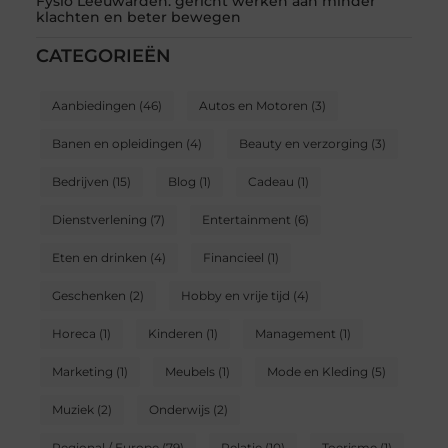
Fysio Leeuwarden: gericht werken aan minder
klachten en beter bewegen
CATEGORIEËN
Aanbiedingen
(46)
Autos en Motoren
(3)
Banen en opleidingen
(4)
Beauty en verzorging
(3)
Bedrijven
(15)
Blog
(1)
Cadeau
(1)
Dienstverlening
(7)
Entertainment
(6)
Eten en drinken
(4)
Financieel
(1)
Geschenken
(2)
Hobby en vrije tijd
(4)
Horeca
(1)
Kinderen
(1)
Management
(1)
Marketing
(1)
Meubels
(1)
Mode en Kleding
(5)
Muziek
(2)
Onderwijs
(2)
Regional / Europe
(79)
Relatie
(10)
Toerisme
(1)