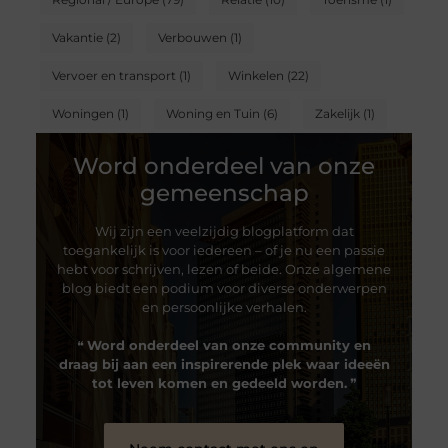
Vakantie
(2)
Verbouwen
(1)
Vervoer en transport
(1)
Winkelen
(22)
Woningen
(1)
Woning en Tuin
(6)
Zakelijk
(1)
Word onderdeel van onze
gemeenschap
Wij zijn een veelzijdig blogplatform dat
toegankelijk is voor iedereen – of je nu een passie
hebt voor schrijven, lezen of beide. Onze algemene
blog biedt een podium voor diverse onderwerpen
en persoonlijke verhalen.
❝
Word onderdeel van onze community en
draag bij aan een inspirerende plek waar ideeën
tot leven komen en gedeeld worden.
❞