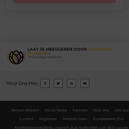
LAAT JE MEEVOEREN DOOR
WOORDEN
EN IDEEËN.
Trouwdaginbrabant
Vind Ons Hier :
Beroemdheden
Uit De Media
Partners
Over ons
Ons te
Contact
Registreer
Website index
Cookiebeleid (EU)
Kwalitatieve backlinks: waarom jij ze nodig hebt voor SEO-succes