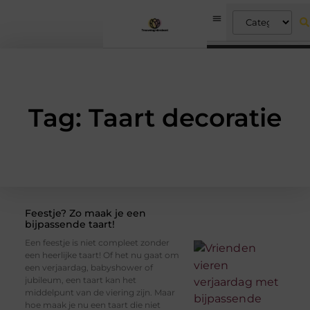
Tag: Taart decoratie
Feestje? Zo maak je een
bijpassende taart!
Een feestje is niet compleet zonder
een heerlijke taart! Of het nu gaat om
een verjaardag, babyshower of
jubileum, een taart kan het
middelpunt van de viering zijn. Maar
hoe maak je nu een taart die niet