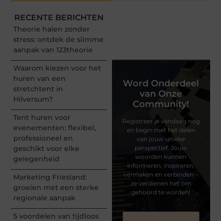
RECENTE BERICHTEN
Theorie halen zonder
stress: ontdek de slimme
aanpak van 123theorie
Waarom kiezen voor het
huren van een
Word Onderdeel
stretchtent in
van Onze
Hilversum?
Community!
Tent huren voor
Registreer je vandaag nog
evenementen: flexibel,
en begin met het delen
professioneel en
van jouw unieke
geschikt voor elke
perspectief. Jouw
woorden kunnen
gelegenheid
informeren, inspireren,
vermaken en verbinden –
Marketing Friesland:
ze verdienen het om
groeien met een sterke
gehoord te worden!
regionale aanpak
5 voordelen van tijdloos