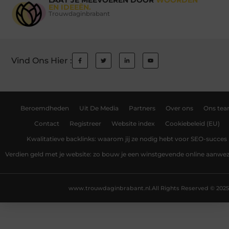
LAAT JE MEEVOEREN DOOR
WOORDEN
EN IDEEËN.
Trouwdaginbrabant
Vind Ons Hier :
Beroemdheden
Uit De Media
Partners
Over ons
Ons te
Contact
Registreer
Website index
Cookiebeleid (EU)
Kwalitatieve backlinks: waarom jij ze nodig hebt voor SEO-succes
Verdien geld met je website: zo bouw je een winstgevende online aanwe
www.trouwdaginbrabant.nl.
All Rights Reserved © 2025