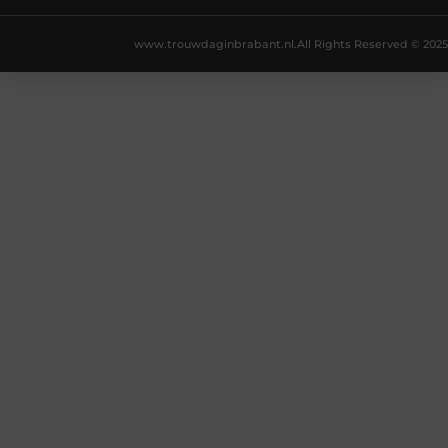
www.trouwdaginbrabant.nl.
All Rights Reserved © 2025