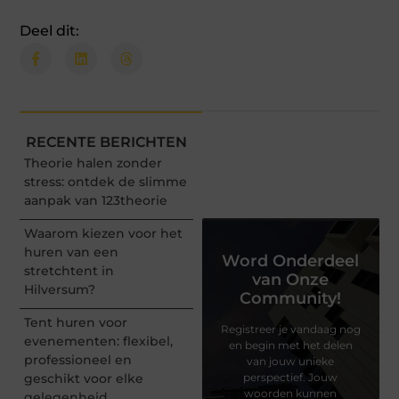
Deel dit:
RECENTE BERICHTEN
Theorie halen zonder
stress: ontdek de slimme
aanpak van 123theorie
Waarom kiezen voor het
huren van een
Word Onderdeel
stretchtent in
van Onze
Hilversum?
Community!
Tent huren voor
Registreer je vandaag nog
evenementen: flexibel,
en begin met het delen
professioneel en
van jouw unieke
geschikt voor elke
perspectief. Jouw
woorden kunnen
gelegenheid