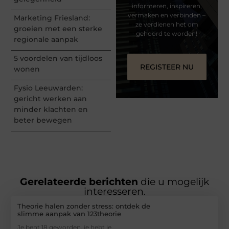
informeren, inspireren,
vermaken en verbinden –
Marketing Friesland:
ze verdienen het om
groeien met een sterke
gehoord te worden!
regionale aanpak
5 voordelen van tijdloos
REGISTEER NU
wonen
Fysio Leeuwarden:
gericht werken aan
minder klachten en
beter bewegen
Gerelateerde berichten
die u mogelijk
interesseren.
Theorie halen zonder stress: ontdek de
slimme aanpak van 123theorie
Je bent 18 geworden, je hebt je