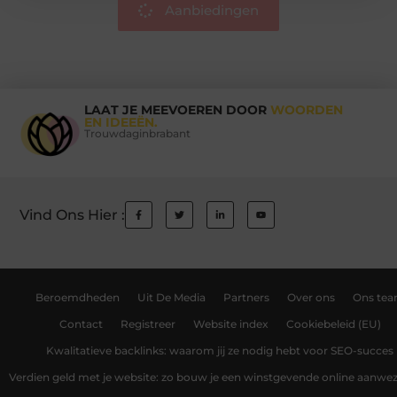
Aanbiedingen
LAAT JE MEEVOEREN DOOR
WOORDEN
EN IDEEËN.
Trouwdaginbrabant
Vind Ons Hier :
Beroemdheden
Uit De Media
Partners
Over ons
Ons te
Contact
Registreer
Website index
Cookiebeleid (EU)
Kwalitatieve backlinks: waarom jij ze nodig hebt voor SEO-succes
Verdien geld met je website: zo bouw je een winstgevende online aanwe