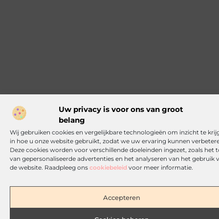
Uw privacy is voor ons van groot
belang
Wij gebruiken cookies en vergelijkbare technologieën om inzicht te krij
in hoe u onze website gebruikt, zodat we uw ervaring kunnen verbeter
Deze cookies worden voor verschillende doeleinden ingezet, zoals het 
van gepersonaliseerde advertenties en het analyseren van het gebruik 
de website. Raadpleeg ons
cookiebeleid
voor meer informatie.
Accepteren