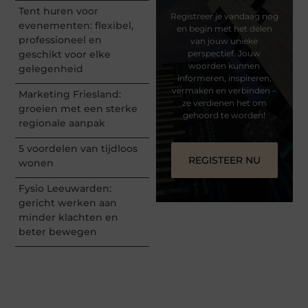
Tent huren voor
Registreer je vandaag nog
evenementen: flexibel,
en begin met het delen
professioneel en
van jouw unieke
geschikt voor elke
perspectief. Jouw
woorden kunnen
gelegenheid
informeren, inspireren,
vermaken en verbinden –
Marketing Friesland:
ze verdienen het om
groeien met een sterke
gehoord te worden!
regionale aanpak
5 voordelen van tijdloos
REGISTEER NU
wonen
Fysio Leeuwarden:
gericht werken aan
minder klachten en
beter bewegen