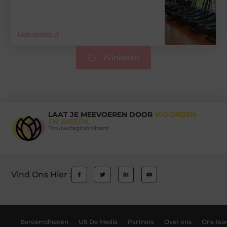
Lees verder ➜
Winkelen
LAAT JE MEEVOEREN DOOR
WOORDEN
EN IDEEËN.
Trouwdaginbrabant
Vind Ons Hier :
Beroemdheden
Uit De Media
Partners
Over ons
Ons te