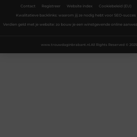
Contact
Registreer
Website index
Cookiebeleid (EU)
Kwalitatieve backlinks: waarom jij ze nodig hebt voor SEO-succes
Verdien geld met je website: zo bouw je een winstgevende online aanwe
www.trouwdaginbrabant.nl.
All Rights Reserved © 2025